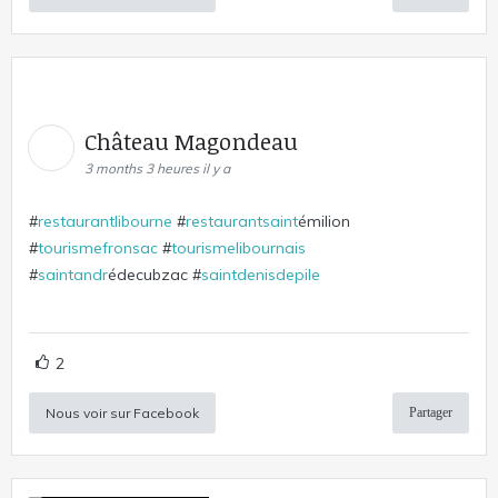
Château Magondeau
3 months 3 heures il y a
#
restaurantlibourne
#
restaurantsaint
émilion
#
tourismefronsac
#
tourismelibournais
#
saintandr
édecubzac #
saintdenisdepile
2
Nous voir sur Facebook
Partager