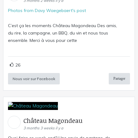
3 months 2 weeks il y a
Photos from Davy Waegebaert's post
C’est ça les moments Château Magondeau Des amis,
du rire, la campagne, un BBQ, du vin et nous tous
ensemble. Merci à vous pour cette
26
Nous voir sur Facebook
Partager
Château Magondeau
3 months 3 weeks il y a
Quoi faire ce week-end? Une envie de partage, de